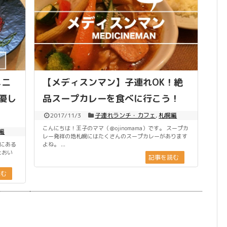
メニ
【メディスンマン】子連れOK！絶
優し
品スープカレーを食べに行こう！
2017/11/3
子連れランチ・カフェ
,
札幌編
こんにちは！王子のママ（＠ojinomama）です。 スープカ
編
レー発祥の地札幌にはたくさんのスープカレーがあります
くにある
よね。 ...
たおい
記事を読む
読む