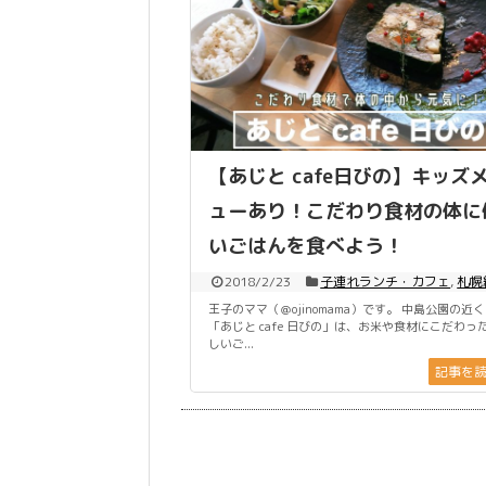
【あじと cafe日びの】キッズ
ューあり！こだわり食材の体に
いごはんを食べよう！
2018/2/23
子連れランチ・カフェ
,
札幌
王子のママ（＠ojinomama）です。 中島公園の近
「あじと cafe 日びの」は、お米や食材にこだわっ
しいご...
記事を