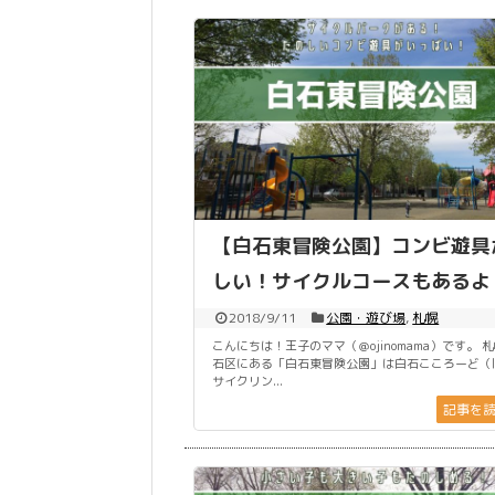
【白石東冒険公園】コンビ遊具
しい！サイクルコースもあるよ
2018/9/11
公園・遊び場
,
札幌
こんにちは！王子のママ（＠ojinomama）です。 
石区にある「白石東冒険公園」は白石こころーど（
サイクリン...
記事を