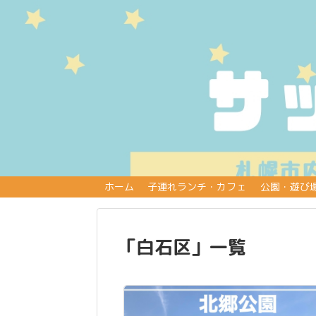
ホーム
子連れランチ・カフェ
公園・遊び
「
白石区
」
一覧