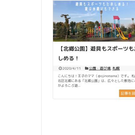
【北郷公園】遊具もスポーツも
しめる！
2020/4/11
公園・遊び場
,
札幌
こんにちは！王子のママ（＠ojinomama）です。 
石区北郷にある「北郷公園」は、広々とした敷地に
がよろこぶ遊...
記事を