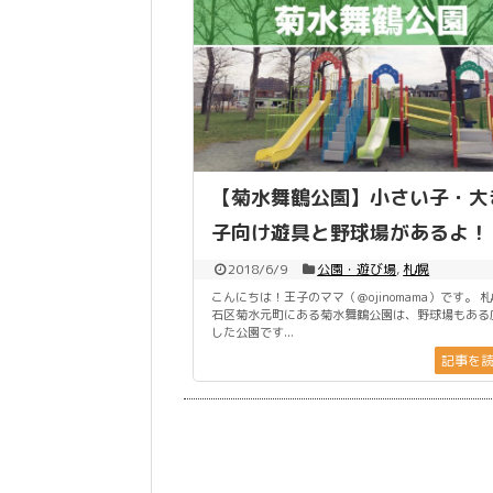
【菊水舞鶴公園】小さい子・大
子向け遊具と野球場があるよ！
2018/6/9
公園・遊び場
,
札幌
こんにちは！王子のママ（＠ojinomama）です。 
石区菊水元町にある菊水舞鶴公園は、野球場もある
した公園です...
記事を