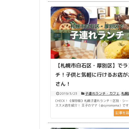
【札幌市白石区・厚別区】でラ
チ！子供と気軽に行けるお店が
さん！
2019/3/23
子連れランチ・カフェ
,
札幌
CHECK！《保存版》札幌子連れランチ！区別・シ
ススメ店を紹介！ 王子のママ（＠ojinomama）です。 
記事を