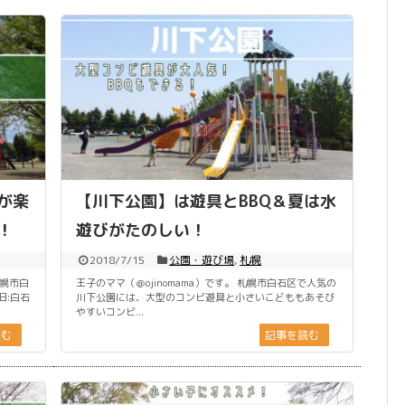
が楽
【川下公園】は遊具とBBQ＆夏は水
！
遊びがたのしい！
2018/7/15
公園・遊び場
,
札幌
札幌市白
王子のママ（＠ojinomama）です。 札幌市白石区で人気の
旧:白石
川下公園には、大型のコンビ遊具と小さいこどももあそび
やすいコンビ...
読む
記事を読む