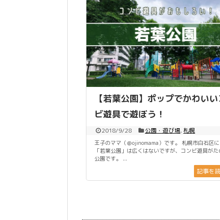
【若葉公園】ポップでかわいい
ビ遊具で遊ぼう！
2018/9/28
公園・遊び場
,
札幌
王子のママ（＠ojinomama）です。 札幌市白石区
「若葉公園」は広くはないですが、コンビ遊具がた
公園です。 ...
記事を