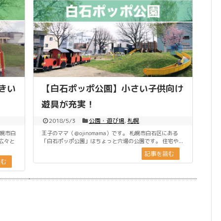
きい
【白石ポッポ公園】小さい子供向け
遊具が充実！
2018/5/3
公園・遊び場
,
札幌
札幌市白
王子のママ（＠ojinomama）です。 札幌市白石区にある
広々と
「白石ポッポ公園」はちょっと穴場の公園です。 住宅や...
記事を読む
読む