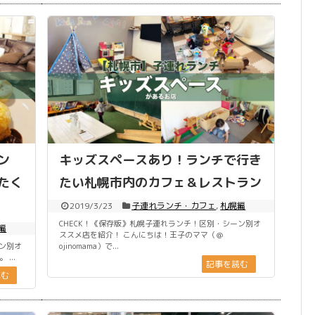
ン
キッズスペースあり！ランチで行き
たく
たい札幌市内のカフェ＆レストラン
2019/3/23
子連れランチ・カフェ
,
札幌編
CHECK！《保存版》札幌子連れランチ！区別・シーン別オ
編
ススメ店を紹介！ こんにちは！王子のママ（＠
ーン別オ
ojinomama）で...
...
記事を読む
読む