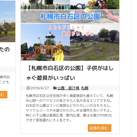
たの
【札幌市白石区の公園】子供がはし
ゃぐ遊具がいっぱい
札幌市白
こども
2019/4/27
公園・遊び場
,
札幌
読む
札幌市白石区は住宅地が多く商業施設も増えていて、札幌
中心部へのアクセスの良さから人気があるエリアですね。
白石区の公園はコンビ遊具などがたのしいのはもちろん、
サイクルコースや水遊びがたのしめる場所も多いですよ。
特に川下公園は遊具広場・屋内広場、夏は水遊びやBBQも
できて家族連れに大人気です。
記事を読む