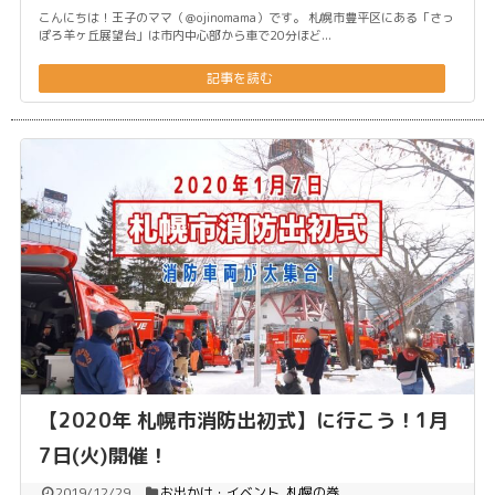
こんにちは！王子のママ（＠ojinomama）です。 札幌市豊平区にある「さっ
ぽろ羊ヶ丘展望台」は市内中心部から車で20分ほど...
記事を読む
【2020年 札幌市消防出初式】に行こう！1月
7日(火)開催！
2019/12/29
お出かけ・イベント
,
札幌の巻