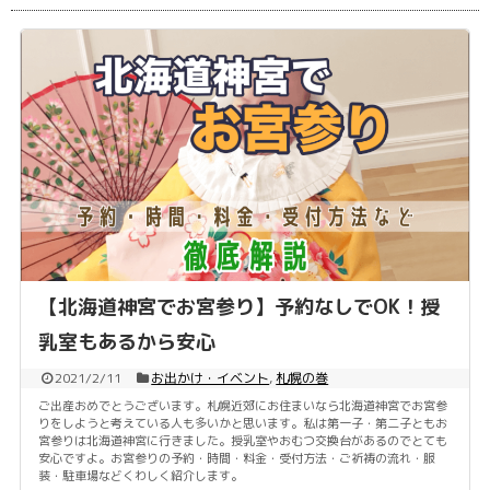
【北海道神宮でお宮参り】予約なしでOK！授
乳室もあるから安心
2021/2/11
お出かけ・イベント
,
札幌の巻
ご出産おめでとうございます。札幌近郊にお住まいなら北海道神宮でお宮参
りをしようと考えている人も多いかと思います。私は第一子・第二子ともお
宮参りは北海道神宮に行きました。授乳室やおむつ交換台があるのでとても
安心ですよ。お宮参りの予約・時間・料金・受付方法・ご祈祷の流れ・服
装・駐車場などくわしく紹介します。