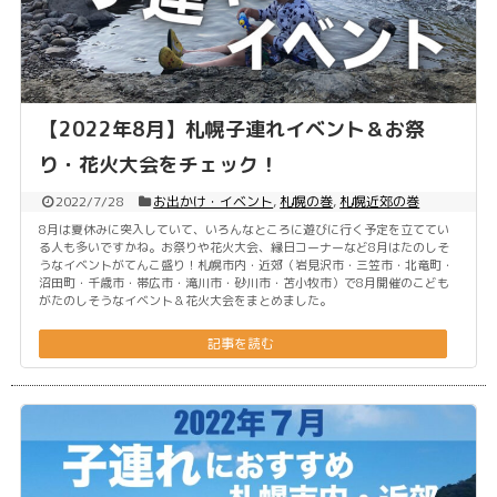
【2022年8月】札幌子連れイベント＆お祭
り・花火大会をチェック！
2022/7/28
お出かけ・イベント
,
札幌の巻
,
札幌近郊の巻
8月は夏休みに突入していて、いろんなところに遊びに行く予定を立ててい
る人も多いですかね。お祭りや花火大会、縁日コーナーなど8月はたのしそ
うなイベントがてんこ盛り！札幌市内・近郊（岩見沢市・三笠市・北竜町・
沼田町・千歳市・帯広市・滝川市・砂川市・苫小牧市）で8月開催のこども
がたのしそうなイベント＆花火大会をまとめました。
記事を読む