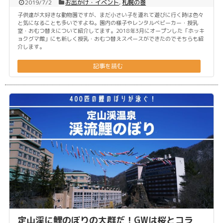
2019/7/2
お出かけ・イベント
,
札幌の巻
子供達が大好きな動物園ですが、まだ小さい子を連れて遊びに行く時は色々
と気になることも多いですよね。園内の様子やレンタルベビーカー・授乳
室・おむつ替えについて紹介してます。2018年3月にオープンした「ホッキ
ョクグマ館」にも新しく授乳・おむつ替えスペースができたのでそちらも紹
介します。
記事を読む
定山渓に鯉のぼりの大群だ！GWは桜とコラ