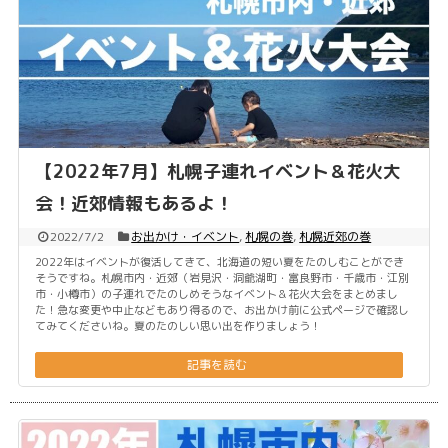
【2022年7月】札幌子連れイベント＆花火大
会！近郊情報もあるよ！
2022/7/2
お出かけ・イベント
,
札幌の巻
,
札幌近郊の巻
2022年はイベントが復活してきて、北海道の短い夏をたのしむことができ
そうですね。札幌市内・近郊（岩見沢・洞爺湖町・富良野市・千歳市・江別
市・小樽市）の子連れでたのしめそうなイベント＆花火大会をまとめまし
た！急な変更や中止などもあり得るので、お出かけ前に公式ページで確認し
てみてくださいね。夏のたのしい思い出を作りましょう！
記事を読む