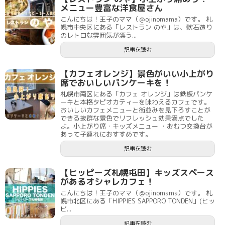
メニュー豊富な洋食屋さん
こんにちは！王子のママ（＠ojinomama）です。 札
幌市中央区にある「レストラン のや」は、軟石造り
のレトロな雰囲気が漂う...
記事を読む
【カフェオレンジ】景色がいい小上がり
席でおいしいパンケーキを！
札幌市南区にある「カフェ オレンジ」は鉄板パンケ
ーキと本格タピオカティーを味わえるカフェです。
おいしいカフェメニューと街並みを見下ろすことが
できる抜群な景色でリフレッシュ効果満点でした
よ。小上がり席・キッズメニュー ・おむつ交換台が
あって子連れにおすすめです。
記事を読む
【ヒッピーズ札幌屯田】キッズスペース
があるオシャレカフェ！
こんにちは！王子のママ（＠ojinomama）です。 札
幌市北区にある「HIPPIES SAPPORO TONDEN」(ヒッ
ピ...
記事を読む