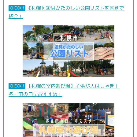
《札幌》遊具がたのしい公園リストを区別で
CHECK!!
紹介！
【札幌の室内遊び場】子供が大はしゃぎ！
CHECK!!
冬・雨の日におすすめ！