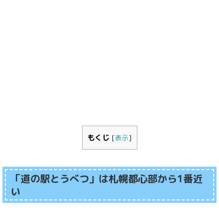
もくじ
[
表示
]
「道の駅とうべつ」は札幌都心部から1番近
い