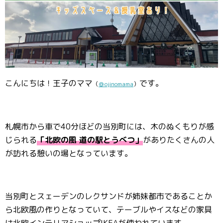
こんにちは！王子のママ
です。
（
＠ojinomama
）
札幌市から車で40分ほどの当別町には、木のぬくもりが感
じられる
「北欧の風 道の駅とうべつ」
がありたくさんの人
が訪れる憩いの場となっています。
当別町とスェーデンのレクサンドが姉妹都市であることか
ら北欧風の作りとなっていて、テーブルやイスなどの家具
は北欧インテリアショップIKEAが使われています。