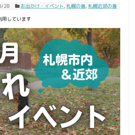
0/28
お出かけ・イベント
,
札幌の巻
,
札幌近郊の巻
利用しています