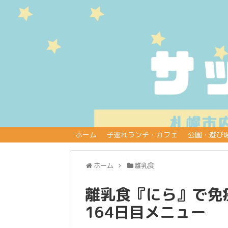
ホーム
子連れランチ・カフェ
公園・遊び
ホーム
離乳食
離乳食『にら』で免疫
164日目メニュー