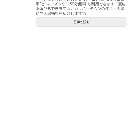
車"と"キッズタウン30分無料"も利用できます！夏は
水遊びもできますよ。ガリバータウンの様子・入場
料や入場特典を紹介しますね。
記事を読む