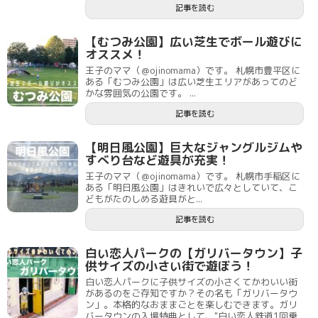
記事を読む
【むつみ公園】広い芝生でボール遊びに
オススメ！
王子のママ（＠ojinomama）です。 札幌市豊平区に
ある「むつみ公園」は広い芝生エリアがあってのど
かな雰囲気の公園です。 ...
記事を読む
【明日風公園】巨大なジャングルジムや
すべり台など遊具が充実！
王子のママ（＠ojinomama）です。 札幌市手稲区に
ある「明日風公園」はきれいで広々としていて、こ
どもがたのしめる遊具がと...
記事を読む
白い恋人パークの【ガリバータウン】子
供サイズの小さい街で遊ぼう！
白い恋人パークに子供サイズの小さくてかわいい街
があるのをご存知ですか？その名も「ガリバータウ
ン」。本格的なおままごとを楽しむできます。ガリ
バータウンの入場特典として、"白い恋人鉄道1回乗