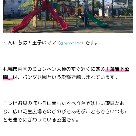
こんにちは！王子のママ
です。
（
＠ojinomama
）
札幌市南区のミュンヘン大橋のすぐ近くにある
「藻岩下公
園」
は、パンダ公園という愛称で親しまれています。
コンビ遊具のほか丘に面したすべり台や珍しい遊具があ
り、広い芝生広場でのびのびとあそぶこともできいつもこ
ども達でにぎわっている公園です。