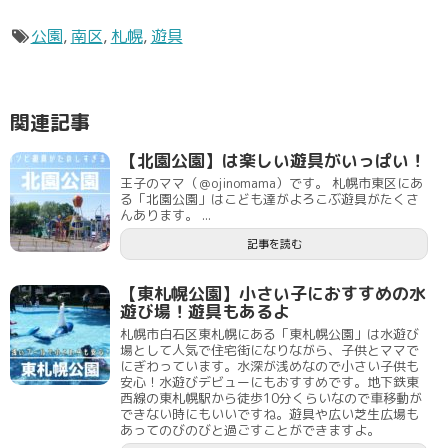
公園
,
南区
,
札幌
,
遊具
関連記事
【北園公園】は楽しい遊具がいっぱい！
王子のママ（＠ojinomama）です。 札幌市東区にあ
る「北園公園」はこども達がよろこぶ遊具がたくさ
んあります。 ...
記事を読む
【東札幌公園】小さい子におすすめの水
遊び場！遊具もあるよ
札幌市白石区東札幌にある「東札幌公園」は水遊び
場として人気で住宅街になりながら、子供とママで
にぎわっています。水深が浅めなので小さい子供も
安心！水遊びデビューにもおすすめです。地下鉄東
西線の東札幌駅から徒歩10分くらいなので車移動が
できない時にもいいですね。遊具や広い芝生広場も
あってのびのびと過ごすことができますよ。