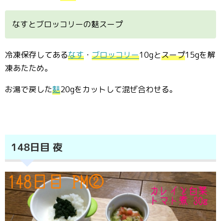
なすとブロッコリーの麩スープ
冷凍保存してある
なす
・
ブロッコリー
10gと
スープ
15gを解
凍あたため。
お湯で戻した
麩
20gをカットして混ぜ合わせる。
148日目 夜