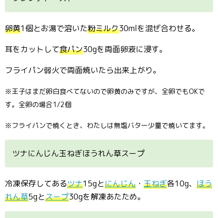
卵黄
1個とお湯で溶いた
粉ミルク
30mlを混ぜ合わせる。
耳をカットして
食パン
30gを両面卵液に浸す。
フライパン弱火で両面焼いたら出来上がり。
※王子はまだ卵白食べてないので卵黄のみですが、全卵でもOKで
す。全卵の場合1/2個
※フライパンで焼くとき、わたしは無塩バター少量で焼いてます。
ツナにんじん玉ねぎほうれん草スープ
冷凍保存してある
ツナ
15gと
にんじん
・
玉ねぎ
各10g、
ほう
れん草
5gと
スープ
30gを解凍あたため。