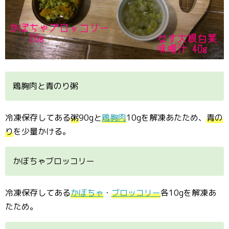
鶏胸肉と青のり粥
冷凍保存してある
粥
90gと
鶏胸肉
10gを解凍あたため、
青の
り
を少量かける。
かぼちゃブロッコリー
冷凍保存してある
かぼちゃ
・
ブロッコリー
各10gを解凍あ
たため。