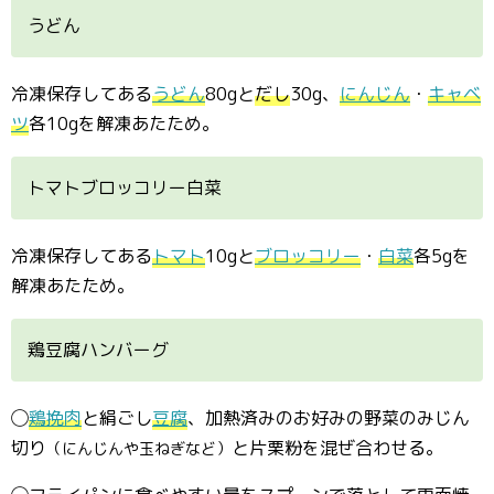
うどん
冷凍保存してある
うどん
80gと
だし
30g、
にんじん
・
キャベ
ツ
各10gを解凍あたため。
トマトブロッコリー白菜
冷凍保存してある
トマト
10gと
ブロッコリー
・
白菜
各5gを
解凍あたため。
鶏豆腐ハンバーグ
◯
鶏挽肉
と絹ごし
豆腐
、加熱済みのお好みの野菜のみじん
切り
と片栗粉を混ぜ合わせる。
（にんじんや玉ねぎなど）