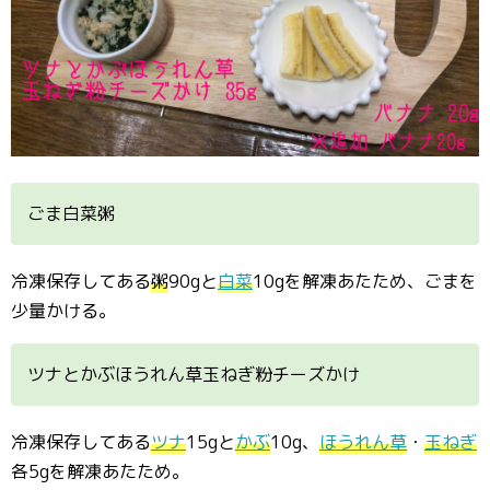
ごま白菜粥
冷凍保存してある
粥
90gと
白菜
10gを解凍あたため、ごまを
少量かける。
ツナとかぶほうれん草玉ねぎ粉チーズかけ
冷凍保存してある
ツナ
15gと
かぶ
10g、
ほうれん草
・
玉ねぎ
各5gを解凍あたため。