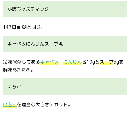
かぼちゃスティック
147日目 朝と同じ。
キャベツにんじんスープ煮
冷凍保存してある
キャベツ
・
にんじん
各10gと
スープ
5gを
解凍あたため。
いちご
いちご
を適当な大きさにカット。