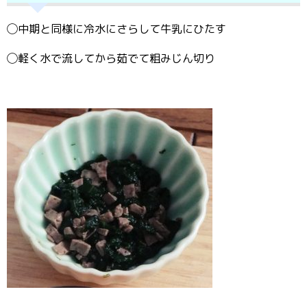
◯中期と同様に冷水にさらして牛乳にひたす
◯軽く水で流してから茹でて粗みじん切り