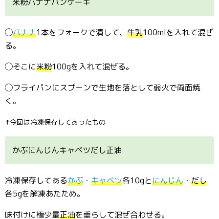
米粉バナナパンケーキ
◯
バナナ
1本をフォークで潰して、
牛乳
100mlを入れて混ぜ
る。
◯そこに
米粉
100gを入れて混ぜる。
◯フライパンにスプーンで生地を落として弱火で両面焼
く。
↑今回は冷凍保存してあったもの
かぶにんじんキャベツだし正油
冷凍保存してある
かぶ
・
キャベツ
各10gと
にんじん
・
だし
各5gを解凍あたため。
味付けに極少量
正油
を垂らして混ぜ合わせる。