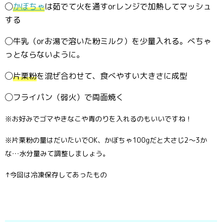
◯
かぼちゃ
は茹でて火を通すorレンジで加熱してマッシュ
する
◯牛乳（orお湯で溶いた粉ミルク）を少量入れる。べちゃ
っとならないように。
◯
片栗粉
を混ぜ合わせて、食べやすい大きさに成型
◯フライパン（弱火）で両面焼く
※お好みでゴマやきなこや青のりを入れるのもいいですね！
※片栗粉の量はだいたいでOK、かぼちゃ100gだと大さじ2〜3か
な…水分量みて調整しましょう。
↑今回は冷凍保存してあったもの