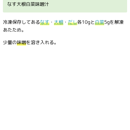
なす大根白菜味噌汁
冷凍保存してある
なす
・
大根
・
だし
各10gと
白菜
5gを解凍
あたため。
少量の
味噌
を溶き入れる。