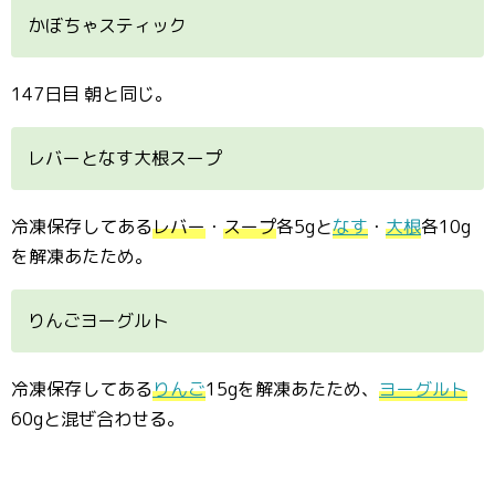
かぼちゃスティック
147日目 朝と同じ。
レバーとなす大根スープ
冷凍保存してある
レバー
・
スープ
各5gと
なす
・
大根
各10g
を解凍あたため。
りんごヨーグルト
冷凍保存してある
りんご
15gを解凍あたため、
ヨーグルト
60gと混ぜ合わせる。