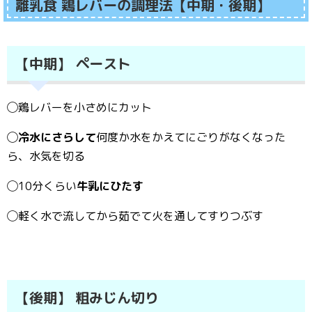
離乳食 鶏レバーの調理法【中期・後期】
【中期】 ペースト
◯鶏レバーを小さめにカット
◯
冷水にさらして
何度か水をかえてにごりがなくなった
ら、水気を切る
◯10分くらい
牛乳にひたす
◯軽く水で流してから茹でて火を通してすりつぶす
【後期】 粗みじん切り