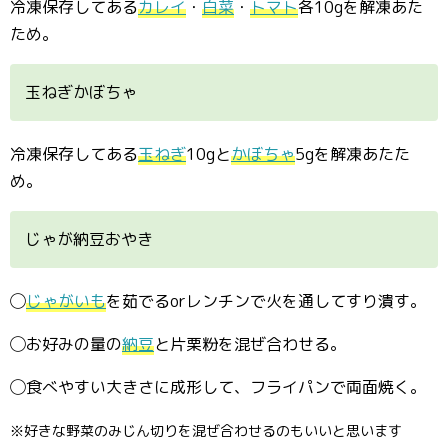
冷凍保存してある
カレイ
・
白菜
・
トマト
各10gを解凍あた
ため。
玉ねぎかぼちゃ
冷凍保存してある
玉ねぎ
10gと
かぼちゃ
5gを解凍あたた
め。
じゃが納豆おやき
◯
じゃがいも
を茹でるorレンチンで火を通してすり潰す。
◯お好みの量の
納豆
と片栗粉を混ぜ合わせる。
◯食べやすい大きさに成形して、フライパンで両面焼く。
※好きな野菜のみじん切りを混ぜ合わせるのもいいと思います