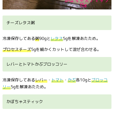
チーズレタス粥
冷凍保存してある
粥
90gと
レタス
5gを解凍あたため。
プロセスチーズ
5gを細かくカットして混ぜ合わせる。
レバーとトマトかぶブロッコリー
冷凍保存してある
レバー
・
トマト
・
かぶ
各10gと
ブロッコ
リー
5gを解凍あたため。
かぼちゃスティック