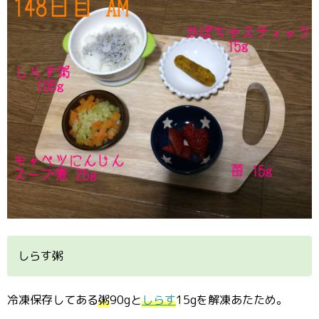
しらす粥
冷凍保存してある
粥
90gと
しらす
15gを解凍あたため。