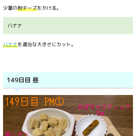
少量の
粉チーズ
をかける。
バナナ
バナナ
を適当な大きさにカット。
149日目 昼