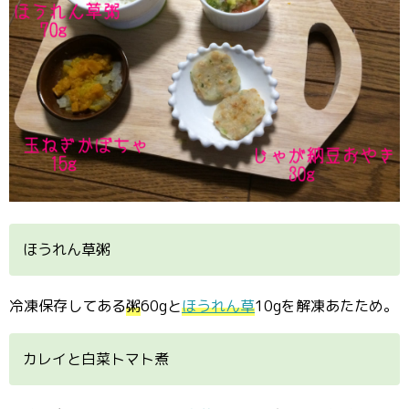
ほうれん草粥
冷凍保存してある
粥
60gと
ほうれん草
10gを解凍あたため。
カレイと白菜トマト煮