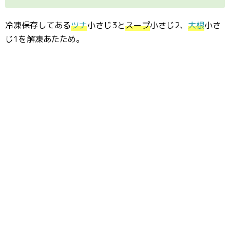
冷凍保存してある
ツナ
小さじ3と
スープ
小さじ2、
大根
小さ
じ1を解凍あたため。