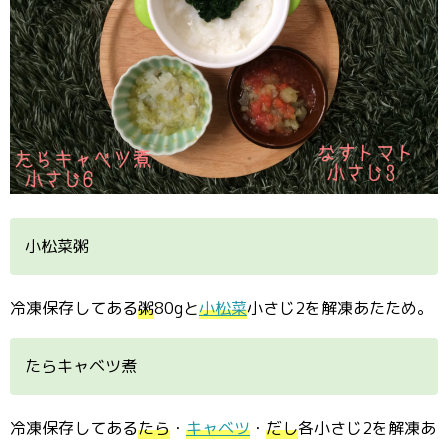
小松菜粥
冷凍保存してある
粥
80gと
小松菜
小さじ2を解凍あたため。
たらキャベツ煮
冷凍保存してある
たら
・
キャベツ
・
だし
各小さじ2を解凍あ