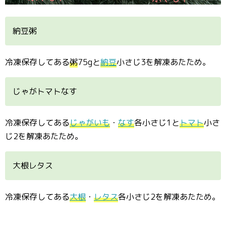
納豆粥
冷凍保存してある
粥
75gと
納豆
小さじ3を解凍あたため。
じゃがトマトなす
冷凍保存してある
じゃがいも
・
なす
各小さじ1と
トマト
小さ
じ2を解凍あたため。
大根レタス
冷凍保存してある
大根
・
レタス
各小さじ2を解凍あたため。