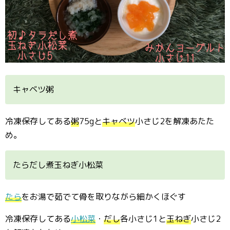
キャベツ粥
冷凍保存してある
粥
75gと
キャベツ
小さじ2を解凍あたた
め。
たらだし煮玉ねぎ小松菜
たら
をお湯で茹でて骨を取りながら細かくほぐす
冷凍保存してある
小松菜
・
だし
各小さじ1と
玉ねぎ
小さじ2