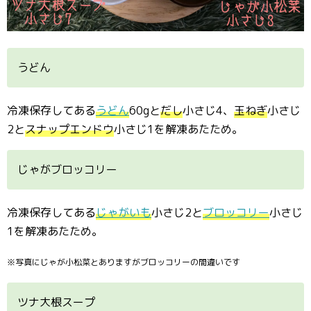
うどん
冷凍保存してある
うどん
60gと
だし
小さじ4、
玉ねぎ
小さじ
2と
スナップエンドウ
小さじ1を解凍あたため。
じゃがブロッコリー
冷凍保存してある
じゃがいも
小さじ2と
ブロッコリー
小さじ
1を解凍あたため。
※写真にじゃが小松菜とありますがブロッコリーの間違いです
ツナ大根スープ