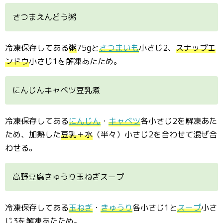
さつまえんどう粥
冷凍保存してある
粥
75gと
さつまいも
小さじ2、
スナップエ
ンドウ
小さじ1を解凍あたため。
にんじんキャベツ豆乳煮
冷凍保存してある
にんじん
・
キャベツ
各小さじ2を解凍あた
ため、加熱した
豆乳＋水
（半々）小さじ2を合わせて混ぜ合
わせる。
高野豆腐きゅうり玉ねぎスープ
冷凍保存してある
玉ねぎ
・
きゅうり
各小さじ1と
スープ
小さ
じ3を解凍あたため。