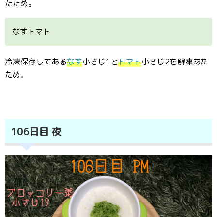
たため。
なすトマト
冷凍保存してある
なす
小さじ1と
トマト
小さじ2を解凍あた
ため。
106日目 夜