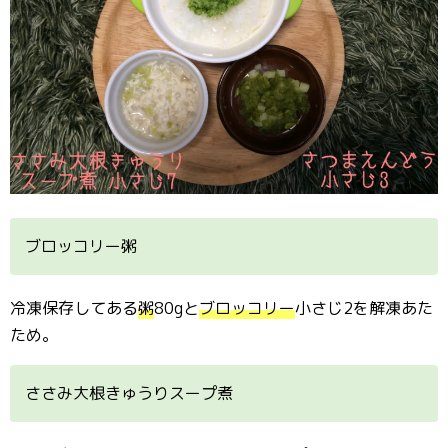
ブロッコリー粥
冷凍保存してある
粥
80gと
ブロッコリー
小さじ2を解凍あた
ため。
ささみ大根きゅうりスープ煮