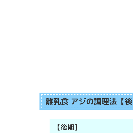
離乳食 アジの調理法【
【後期】