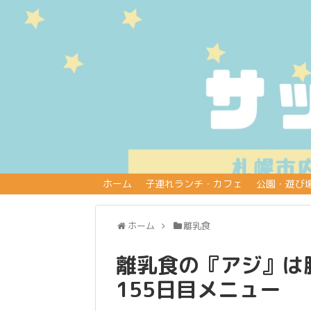
ホーム
子連れランチ・カフェ
公園・遊び
ホーム
離乳食
離乳食の『アジ』は脳
155日目メニュー